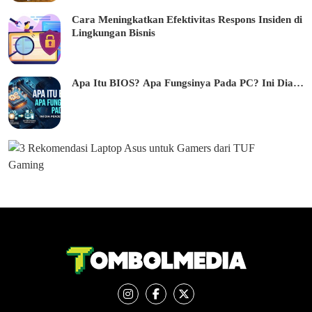
Cara Meningkatkan Efektivitas Respons Insiden di
Lingkungan Bisnis
Apa Itu BIOS? Apa Fungsinya Pada PC? Ini Dia…
3
R
e
k
o
e
n
d
a
s
i
L