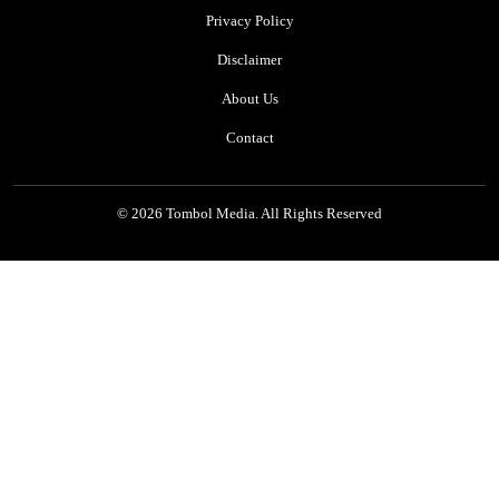
a
Privacy Policy
p
t
Disclaimer
o
p
About Us
A
s
Contact
u
s
u
© 2026 Tombol Media. All Rights Reserved
n
t
u
k
G
a
e
r
s
d
a
r
i