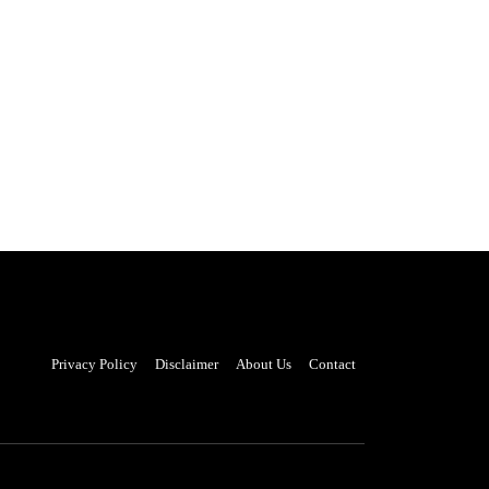
Privacy Policy
Disclaimer
About Us
Contact