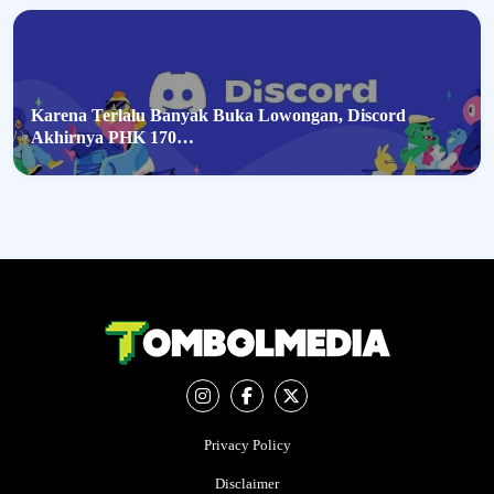
Karena Terlalu Banyak Buka Lowongan, Discord
Akhirnya PHK 170…
Privacy Policy
Disclaimer