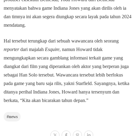
menyatakan bahwa game Indiana Jones yang akan dirilis oleh ia
dan timnya ini akan segera diungkap secara layak pada tahun 2024
mendatang.
Hal tersebut terungkap dari sebuah wawancara oleh seorang
reporter
dari majalah
Esquire
, namun Howard tidak
mengungkapkan secara gamblang informasi terkait game yang
diangkat dari film yang diperankan oleh aktor yang berperan juga
sebagai Han Solo tersebut. Wawancara tersebut lebih berfokus
pada game yang baru saja rilis, yakni Starfield. Sayangnya, ketika
ditanya perihal Indiana Jones, Howard hanya tersenyum dan
berkata, “Kita akan bicarakan tahun depan.”
#news