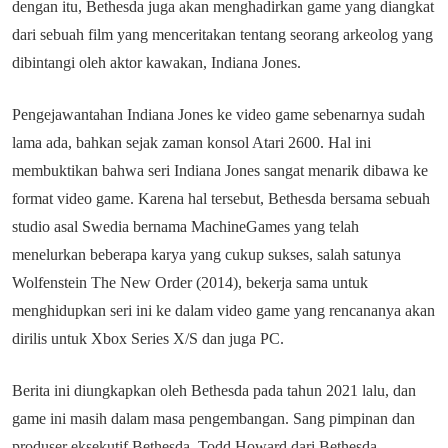
dengan itu, Bethesda juga akan menghadirkan game yang diangkat
dari sebuah film yang menceritakan tentang seorang arkeolog yang
dibintangi oleh aktor kawakan, Indiana Jones.
Pengejawantahan Indiana Jones ke video game sebenarnya sudah
lama ada, bahkan sejak zaman konsol Atari 2600. Hal ini
membuktikan bahwa seri Indiana Jones sangat menarik dibawa ke
format video game. Karena hal tersebut, Bethesda bersama sebuah
studio asal Swedia bernama MachineGames yang telah
menelurkan beberapa karya yang cukup sukses, salah satunya
Wolfenstein The New Order (2014), bekerja sama untuk
menghidupkan seri ini ke dalam video game yang rencananya akan
dirilis untuk Xbox Series X/S dan juga PC.
Berita ini diungkapkan oleh Bethesda pada tahun 2021 lalu, dan
game ini masih dalam masa pengembangan. Sang pimpinan dan
produser eksekutif Bethesda, Todd Howard dari Bethesda