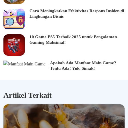
Cara Meningkatkan Efektivitas Respons Insiden di
Lingkungan Bisnis
10 Game PS5 Terbaik 2025 untuk Pengalaman
Gaming Maksimal!
Apakah Ada Manfaat Main Game?
Tentu Ada! Yuk, Simak!
Artikel Terkait