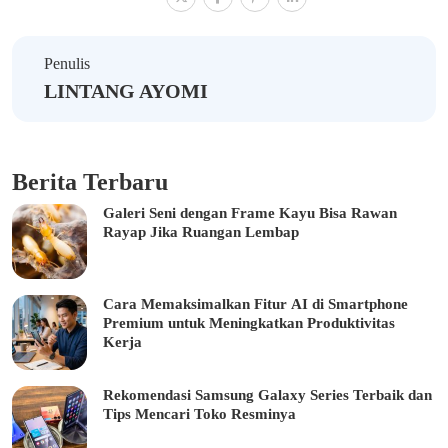
Penulis
LINTANG AYOMI
Berita Terbaru
Galeri Seni dengan Frame Kayu Bisa Rawan
Rayap Jika Ruangan Lembap
Cara Memaksimalkan Fitur AI di Smartphone
Premium untuk Meningkatkan Produktivitas
Kerja
Rekomendasi Samsung Galaxy Series Terbaik dan
Tips Mencari Toko Resminya