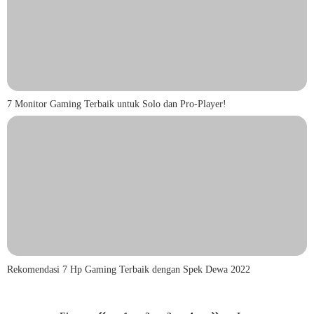
7 Monitor Gaming Terbaik untuk Solo dan Pro-Player!
Rekomendasi 7 Hp Gaming Terbaik dengan Spek Dewa 2022