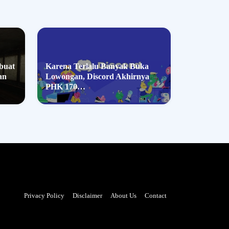
buat
Karena Terlalu Banyak Buka
an
Lowongan, Discord Akhirnya
PHK 170…
Privacy Policy
Disclaimer
About Us
Contact