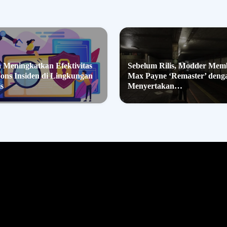
 Meningkatkan Efektivitas
Sebelum Rilis, Modder Mem
ons Insiden di Lingkungan
Max Payne ‘Remaster’ deng
is
Menyertakan…