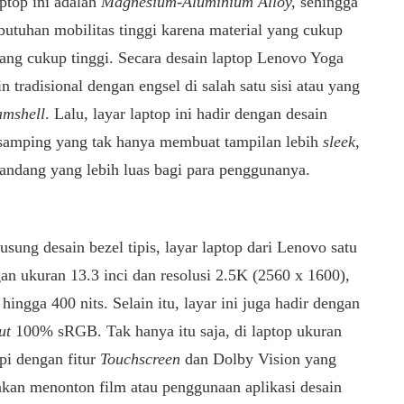
ptop ini adalah
Magnesium-Aluminium Alloy,
sehingga
butuhan mobilitas tinggi karena material yang cukup
ang cukup tinggi. Secara desain laptop Lenovo Yoga
tradisional dengan engsel di salah satu sisi atau yang
amshell
. Lalu, layar laptop ini hadir dengan desain
n samping yang tak hanya membuat tampilan lebih
sleek,
ndang yang lebih luas bagi para penggunanya.
sung desain bezel tipis, layar laptop dari Lenovo satu
n ukuran 13.3 inci dan resolusi 2.5K (2560 x 1600),
hingga 400 nits. Selain itu, layar ini juga hadir dengan
mut
100% sRGB. Tak hanya itu saja, di laptop ukuran
api dengan fitur
Touchscreen
dan Dolby Vision yang
an menonton film atau penggunaan aplikasi desain