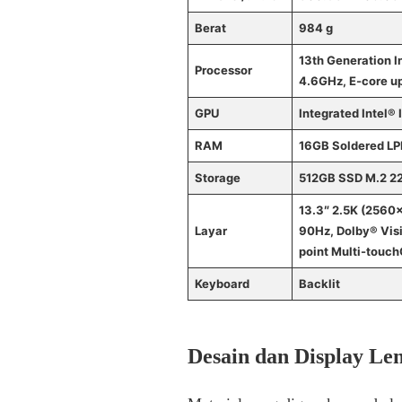
Berat
984 g
13th Generation In
Processor
4.6GHz, E-core u
GPU
Integrated Intel® 
RAM
16GB Soldered L
Storage
512GB SSD M.2 2
13.3″ 2.5K (2560×
Layar
90Hz, Dolby® Vis
point Multi-touch
Keyboard
Backlit
Desain dan Display Le