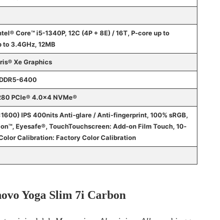
tel® Core™ i5-1340P, 12C (4P + 8E) / 16T, P-core up to
p to 3.4GHz, 12MB
Iris® Xe Graphics
PDDR5-6400
280 PCIe® 4.0×4 NVMe®
1600) IPS 400nits Anti-glare / Anti-fingerprint, 100% sRGB,
ion™, Eyesafe®, TouchTouchscreen: Add-on Film Touch, 10-
Color Calibration: Factory Color Calibration
novo Yoga Slim 7i Carbon