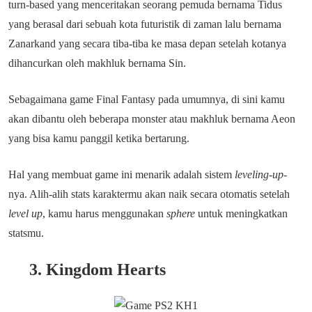
turn-based yang menceritakan seorang pemuda bernama Tidus
yang berasal dari sebuah kota futuristik di zaman lalu bernama
Zanarkand yang secara tiba-tiba ke masa depan setelah kotanya
dihancurkan oleh makhluk bernama Sin.
Sebagaimana game Final Fantasy pada umumnya, di sini kamu
akan dibantu oleh beberapa monster atau makhluk bernama Aeon
yang bisa kamu panggil ketika bertarung.
Hal yang membuat game ini menarik adalah sistem
leveling-up
-
nya. Alih-alih stats karaktermu akan naik secara otomatis setelah
level up
, kamu harus menggunakan
sphere
untuk meningkatkan
statsmu.
3. Kingdom Hearts