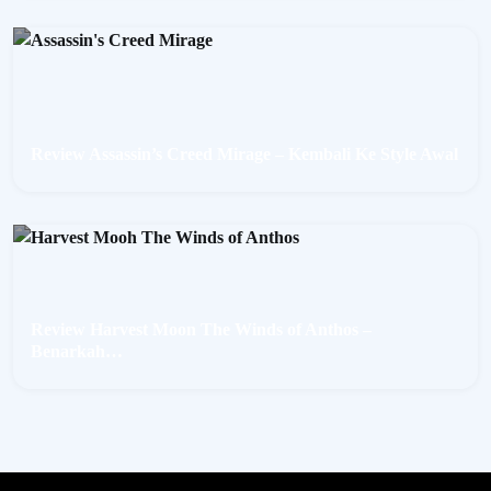
n
a
k
R
s
i
l
d
u
I
u
a
a
a
n
n
n
s
u
a
T
g
i
n
n
i
a
d
t
G
p
n
e
u
Review Assassin’s Creed Mirage – Kembali Ke Style Awal
a
s
L
n
k
e
d
i
e
i
e
n
n
b
L
n
g
c
a
i
i
a
p
n
n
a
r
g
g
k
i
k
k
s
T
Review Harvest Moon The Winds of Anthos –
u
a
i
o
Benarkah…
n
t
k
g
k
a
o
a
a
l
R
n
n
!
e
B
P
s
i
r
s
o