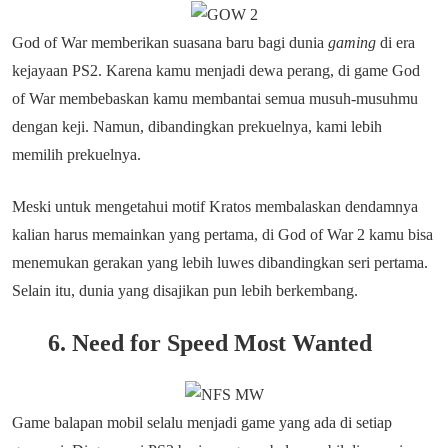
God of War memberikan suasana baru bagi dunia
gaming
di era
kejayaan PS2. Karena kamu menjadi dewa perang, di game God
of War membebaskan kamu membantai semua musuh-musuhmu
dengan keji. Namun, dibandingkan prekuelnya, kami lebih
memilih prekuelnya.
Meski untuk mengetahui motif Kratos membalaskan dendamnya
kalian harus memainkan yang pertama, di God of War 2 kamu bisa
menemukan gerakan yang lebih luwes dibandingkan seri pertama.
Selain itu, dunia yang disajikan pun lebih berkembang.
6. Need for Speed Most Wanted
Game balapan mobil selalu menjadi game yang ada di setiap