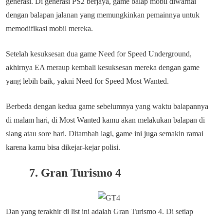
generasi. Di generasi PS2 berjaya, game balap mobil diwarnai
dengan balapan jalanan yang memungkinkan pemainnya untuk
memodifikasi mobil mereka.
Setelah kesuksesan dua game Need for Speed Underground,
akhirnya EA meraup kembali kesuksesan mereka dengan game
yang lebih baik, yakni Need for Speed Most Wanted.
Berbeda dengan kedua game sebelumnya yang waktu balapannya
di malam hari, di Most Wanted kamu akan melakukan balapan di
siang atau sore hari. Ditambah lagi, game ini juga semakin ramai
karena kamu bisa dikejar-kejar polisi.
7. Gran Turismo 4
Dan yang terakhir di list ini adalah Gran Turismo 4. Di setiap