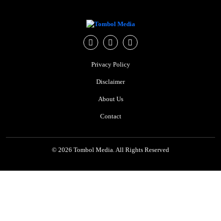
i
n
d
n
i
u
y
s
k
a
t
i
v
i
Privacy Policy
t
a
Disclaimer
s
About Us
K
e
Contact
r
j
a
© 2026 Tombol Media. All Rights Reserved