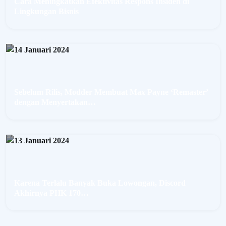
Cara Meningkatkan Efektivitas Respons Insiden di
Lingkungan Bisnis
Sebelum Rilis, Modder Membuat Max Payne ‘Remaster’
dengan Menyertakan…
Karena Terlalu Banyak Buka Lowongan, Discord
Akhirnya PHK 170…