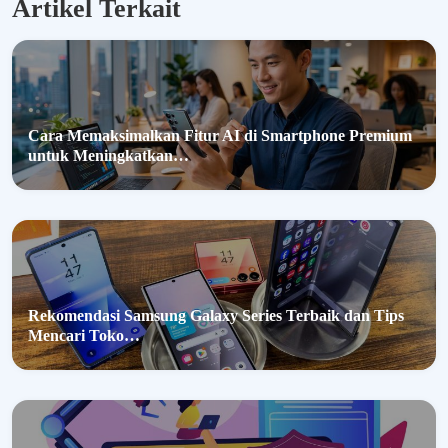
Artikel Terkait
T
e
r
b
a
i
k
Cara Memaksimalkan Fitur AI di Smartphone Premium
2
0
untuk Meningkatkan…
2
5
u
n
t
u
k
P
Rekomendasi Samsung Galaxy Series Terbaik dan Tips
e
Mencari Toko…
n
g
a
l
a