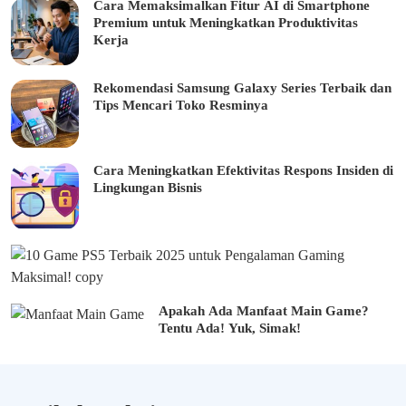
Cara Memaksimalkan Fitur AI di Smartphone
Premium untuk Meningkatkan Produktivitas
Kerja
Rekomendasi Samsung Galaxy Series Terbaik dan
Tips Mencari Toko Resminya
Cara Meningkatkan Efektivitas Respons Insiden di
Lingkungan Bisnis
1
0
G
a
Apakah Ada Manfaat Main Game?
Tentu Ada! Yuk, Simak!
e
P
S
5