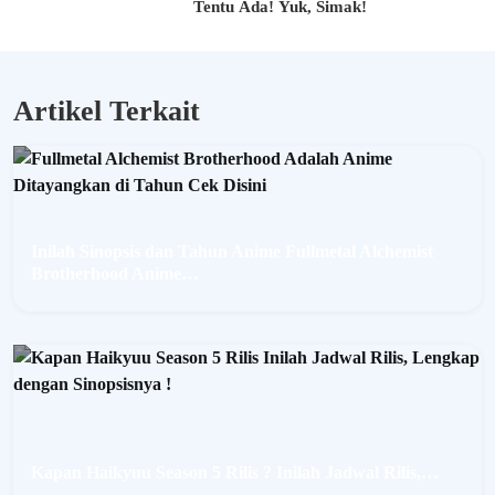
Tentu Ada! Yuk, Simak!
e
P
S
5
Artikel Terkait
T
e
r
b
a
i
k
Inilah Sinopsis dan Tahun Anime Fullmetal Alchemist
2
0
Brotherhood Anime…
2
5
u
n
t
u
k
P
e
Kapan Haikyuu Season 5 Rilis ? Inilah Jadwal Rilis,…
n