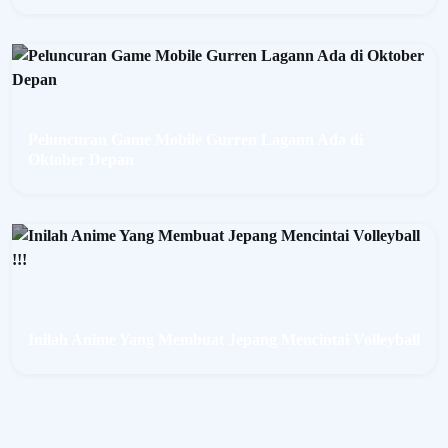
g
a
l
a
a
n
Peluncuran Game Mobile Gurren Lagann Ada di
G
Oktober Depan
a
i
n
g
a
k
s
i
Inilah Anime Yang Membuat Jepang Mencintai Volleyball
a
l
!