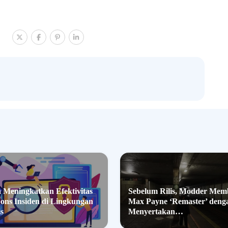
 Meningkatkan Efektivitas
Sebelum Rilis, Modder Mem
ons Insiden di Lingkungan
Max Payne ‘Remaster’ deng
is
Menyertakan…