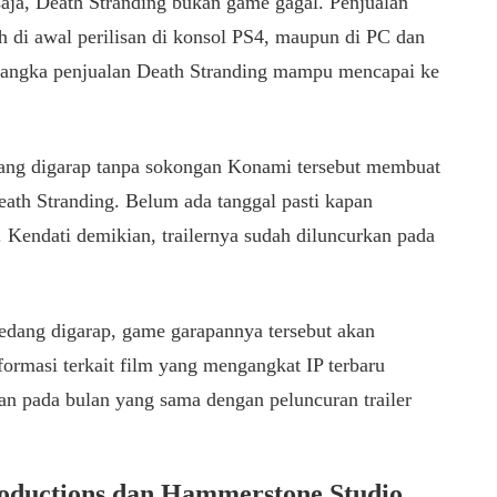
 saja, Death Stranding bukan game gagal. Penjualan
ah di awal perilisan di konsol PS4, maupun di PC dan
 angka penjualan Death Stranding mampu mencapai ke
yang digarap tanpa sokongan Konami tersebut membuat
ath Stranding. Belum ada tanggal pasti kapan
. Kendati demikian, trailernya sudah diluncurkan pada
edang digarap, game garapannya tersebut akan
nformasi terkait film yang mengangkat IP terbaru
n pada bulan yang sama dengan peluncuran trailer
oductions dan Hammerstone Studio