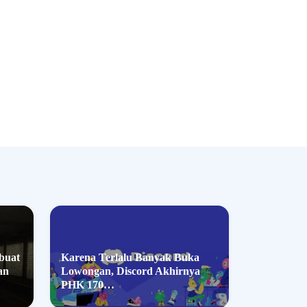
buat
Karena Terlalu Banyak Buka
an
Lowongan, Discord Akhirnya
PHK 170…